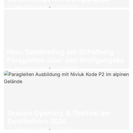
Niko Eder-Sobek
05/05/2026
•
Neu: Tandemflug am Schafberg –
Paragleiten über den Wolfgangsee
Niko Eder-Sobek
15/04/2026
•
Season Opening & Testival am
Zwölferhorn 2026
Niko Eder-Sobek
20/02/2026
•