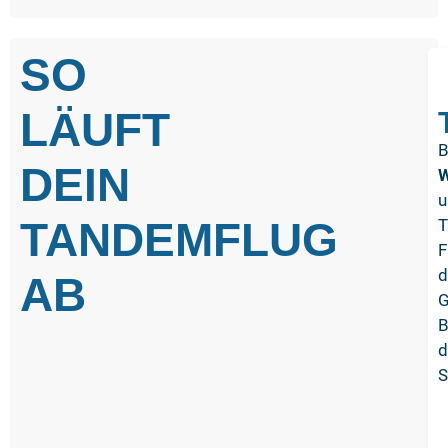
SO
LÄUFT
B
DEIN
W
u
TANDEMFLUG
T
F
d
AB
G
B
S