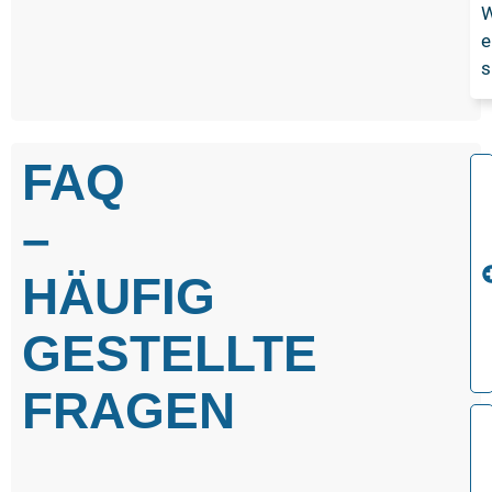
W
e
s
FAQ
–
HÄUFIG
GESTELLTE
FRAGEN