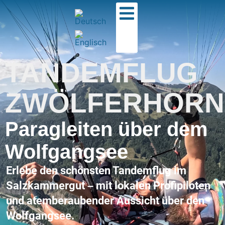
TANDEMFLUG
ZWÖLFERHORN
Paragleiten über dem
Wolfgangsee
Erlebe den schönsten Tandemflug im
Salzkammergut – mit lokalen Profipiloten
und atemberaubender Aussicht über den
Wolfgangsee.