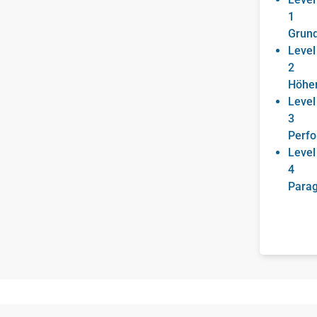
1
Grun
Level
2
Höhen
Level
3
Perfo
Level
4
Parag