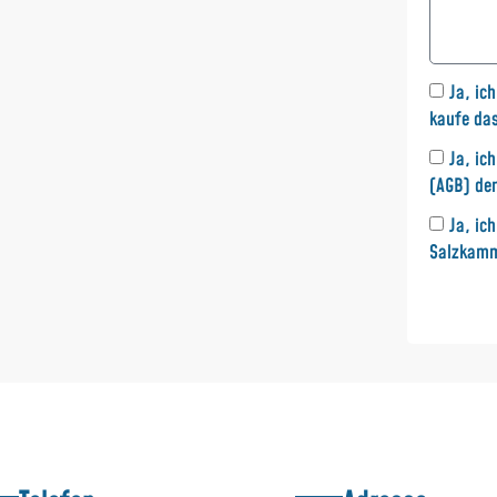
Ja, ic
kaufe da
Ja, ic
(AGB)
de
Ja, ic
Salzkamm