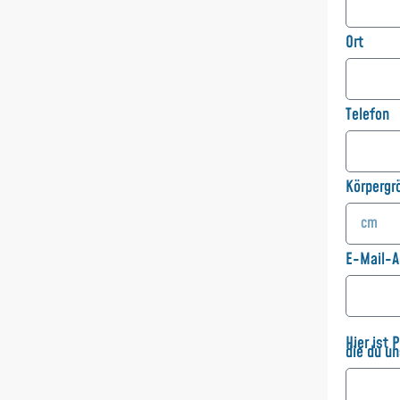
Ort
Telefon
Körpergr
E-Mail-A
Hier ist 
die du u