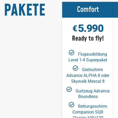
 PAKETE
Comfort
5.990
€
Ready to fly!
Flugausbildung
Level 1-4 Superpaket
Gleitschirm
Advance ALPHA 8 oder
Skywalk Mescal 8
Gurtzeug Advance
Boundless
Rettungsschirm
Companion SQR
Classic 100/120