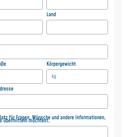
Land
öße
Körpergewicht
dresse
Platz für Fragen, Wünsche und andere Informationen,
ns übermitteln möchtest.