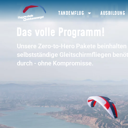
ZERO TO HERO 
TANDEMFLUG
AUSBILDUNG
Das volle Programm!
Unsere Zero-to-Hero Pakete beinhalten a
selbstständige Gleitschirmfliegen benöti
durch - ohne Kompromisse.