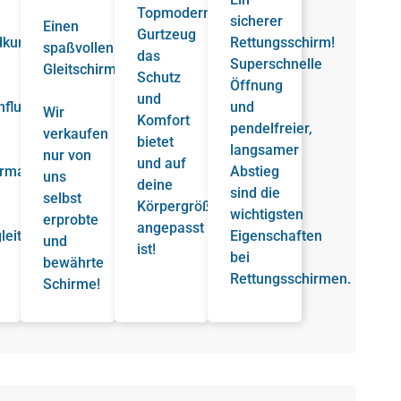
Topmodernes
sicherer
Einen
Gurtzeug
dkurs
Rettungsschirm!
spaßvollen
das
Superschnelle
Gleitschirm!
Schutz
Öffnung
und
flugkurs
und
Wir
Komfort
pendelfreier,
verkaufen
bietet
langsamer
nur von
und auf
rmanceflüge
Abstieg
uns
deine
sind die
selbst
Körpergröße
wichtigsten
erprobte
angepasst
leitscheinkurs.
Eigenschaften
und
ist!
bei
bewährte
Rettungsschirmen.
Schirme!