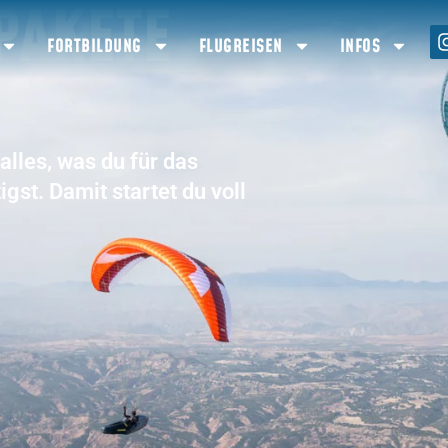
PAKETE
FORTBILDUNG
FLUGREISEN
INFOS
lles, was du für das
gst. Damit startet du voll