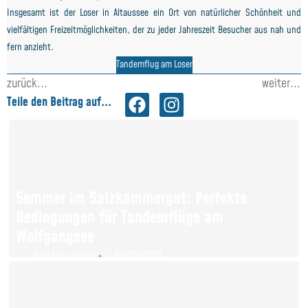
Insgesamt ist der Loser in Altaussee ein Ort von natürlicher Schönheit und
vielfältigen Freizeitmöglichkeiten, der zu jeder Jahreszeit Besucher aus nah und
fern anzieht.
Tandemflug am Loser
zurück...
weiter...
Teile den Beitrag auf...
Sommer im Salzkammergut: Perfekte
Bedingungen für Tandemflüge am
Wolfgangsee
Niko Eder-Sobek
05/05/2026
•