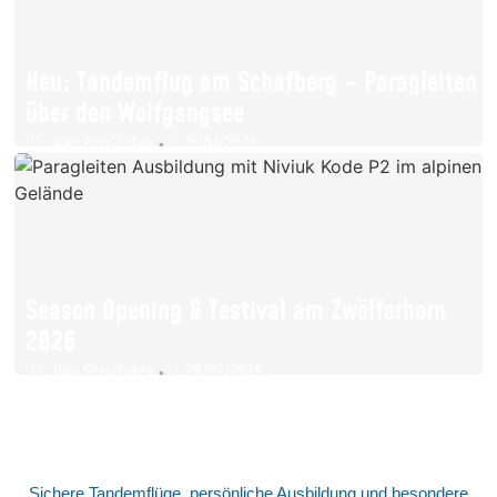
Neu: Tandemflug am Schafberg – Paragleiten
über den Wolfgangsee
Niko Eder-Sobek
15/04/2026
•
Season Opening & Testival am Zwölferhorn
2026
Niko Eder-Sobek
20/02/2026
•
Sichere Tandemflüge, persönliche Ausbildung und besondere