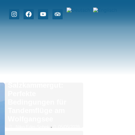
Sommer im
Salzkammergut:
Perfekte
Bedingungen für
Tandemflüge am
Wolfgangsee
Niko Eder-Sobek
05/05/2026
•