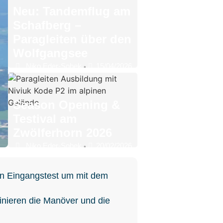
Neu: Tandemflug am
Schafberg –
Paragleiten über den
Wolfgangsee
Niko Eder-Sobek
15/04/2026
•
Season Opening &
Testival am
Zwölferhorn 2026
Niko Eder-Sobek
20/02/2026
•
en Eingangstest um mit dem
ainieren die Manöver und die