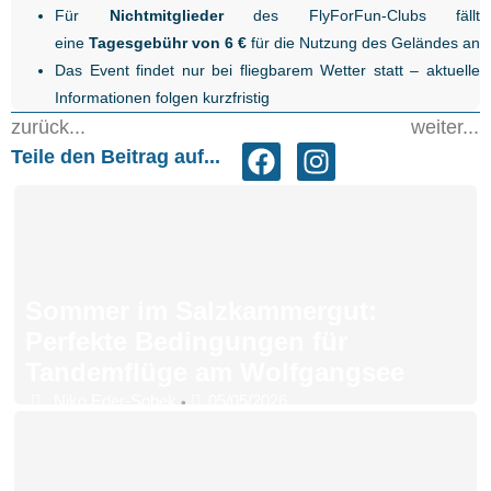
Für
Nichtmitglieder
des FlyForFun-Clubs fällt
eine
Tagesgebühr von 6 €
für die Nutzung des Geländes an
Das Event findet nur bei fliegbarem Wetter statt – aktuelle
Informationen folgen kurzfristig
zurück...
weiter...
Teile den Beitrag auf...
Sommer im Salzkammergut:
Perfekte Bedingungen für
Tandemflüge am Wolfgangsee
Niko Eder-Sobek
05/05/2026
•