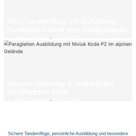
Neu: Tandemflug am Schafberg –
Paragleiten über den Wolfgangsee
Niko Eder-Sobek
15/04/2026
•
Season Opening & Testival am
Zwölferhorn 2026
Niko Eder-Sobek
20/02/2026
•
Sichere Tandemflüge, persönliche Ausbildung und besondere