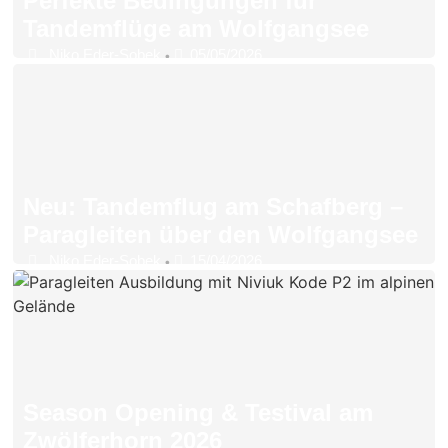
Perfekte Bedingungen für
Tandemflüge am Wolfgangsee
Niko Eder-Sobek
05/05/2026
•
Neu: Tandemflug am Schafberg –
Paragleiten über den Wolfgangsee
Niko Eder-Sobek
15/04/2026
•
Season Opening & Testival am
Zwölferhorn 2026