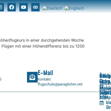
Höhenflugkurs in einer durchgehenden Woche
 Flügen mit einer Höhendifferenz bis zu 1200
E-Mail
Navig
Quick
Öffnu
5
Kontakt:
Links
Store
Tande
flugschule@paragleiten.net
St.
Ausbi
Impre
Gilge
Fortbi
Daten
Infos
Apr
AGB
bi
Ok