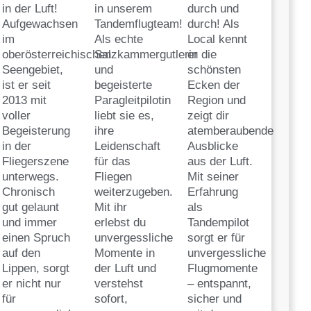
in der Luft!
in unserem
durch und
Aufgewachsen
Tandemflugteam!
durch! Als
im
Als echte
Local kennt
oberösterreichischen
Salzkammergutlerin
er die
Seengebiet,
und
schönsten
ist er seit
begeisterte
Ecken der
2013 mit
Paragleitpilotin
Region und
voller
liebt sie es,
zeigt dir
Begeisterung
ihre
atemberaubende
in der
Leidenschaft
Ausblicke
Fliegerszene
für das
aus der Luft.
unterwegs.
Fliegen
Mit seiner
Chronisch
weiterzugeben.
Erfahrung
gut gelaunt
Mit ihr
als
und immer
erlebst du
Tandempilot
einen Spruch
unvergessliche
sorgt er für
auf den
Momente in
unvergessliche
Lippen, sorgt
der Luft und
Flugmomente
er nicht nur
verstehst
– entspannt,
für
sofort,
sicher und