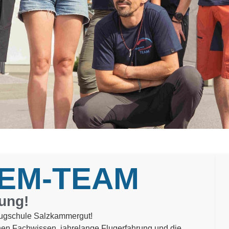
EM-TEAM
rung!
lugschule Salzkammergut!
nen Fachwissen, jahrelange Flugerfahrung und die