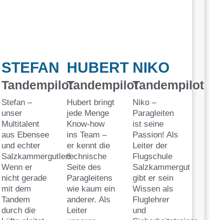
STEFAN
HUBERT
NIKO
Tandempilot
Tandempilot
Tandempilot
Stefan –
Hubert bringt
Niko –
unser
jede Menge
Paragleiten
Multitalent
Know-how
ist seine
aus Ebensee
ins Team –
Passion! Als
und echter
er kennt die
Leiter der
Salzkammergutler!
technische
Flugschule
Wenn er
Seite des
Salzkammergut
nicht gerade
Paragleitens
gibt er sein
mit dem
wie kaum ein
Wissen als
Tandem
anderer. Als
Fluglehrer
durch die
Leiter
und