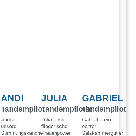
ANDI
JULIA
GABRIEL
Tandempilot
Tandempilotin
Tandempilot
Andi –
Julia – die
Gabriel – ein
unsere
fliegerische
echter
Stimmungskanone
Frauenpower
Salzkammergutler