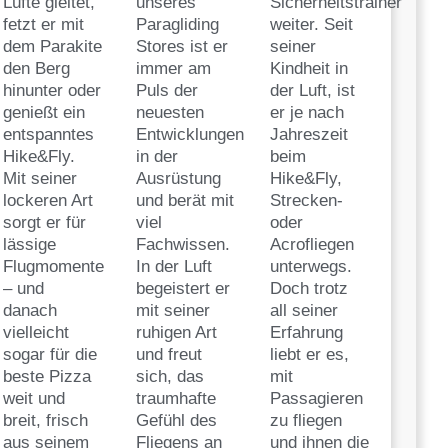
Lüfte gleitet,
unseres
Sicherheitstrainer
fetzt er mit
Paragliding
weiter. Seit
dem Parakite
Stores ist er
seiner
den Berg
immer am
Kindheit in
hinunter oder
Puls der
der Luft, ist
genießt ein
neuesten
er je nach
entspanntes
Entwicklungen
Jahreszeit
Hike&Fly.
in der
beim
Mit seiner
Ausrüstung
Hike&Fly,
lockeren Art
und berät mit
Strecken-
sorgt er für
viel
oder
lässige
Fachwissen.
Acrofliegen
Flugmomente
In der Luft
unterwegs.
– und
begeistert er
Doch trotz
danach
mit seiner
all seiner
vielleicht
ruhigen Art
Erfahrung
sogar für die
und freut
liebt er es,
beste Pizza
sich, das
mit
weit und
traumhafte
Passagieren
breit, frisch
Gefühl des
zu fliegen
aus seinem
Fliegens an
und ihnen die