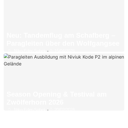
Neu: Tandemflug am Schafberg –
Paragleiten über den Wolfgangsee
Niko Eder-Sobek
15/04/2026
•
Season Opening & Testival am
Zwölferhorn 2026
Niko Eder-Sobek
20/02/2026
•