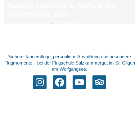
Season Opening & Testival am
Zwölferhorn 2026
Niko Eder-Sobek
20/02/2026
•
Sichere Tandemflüge, persönliche Ausbildung und besondere
Flugmomente – bei der Flugschule Salzkammergut im St. Gilgen
am Wolfgangsee.