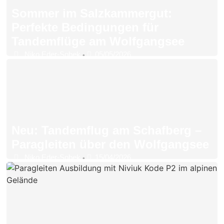
Sommer im Salzkammergut:
Perfekte Bedingungen für
Tandemflüge am Wolfgangsee
Niko Eder-Sobek
05/05/2026
•
Neu: Tandemflug am Schafberg –
Paragleiten über den Wolfgangsee
Niko Eder-Sobek
15/04/2026
•