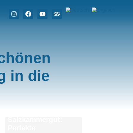
schönen
 in die
Sommer im
Salzkammergut:
Perfekte