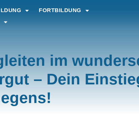
ILDUNG
FORTBILDUNG
gleiten im wunder
ut – Dein Einstieg
iegens!