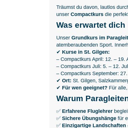
Träumst du davon, lautlos durch
unser
Compactkurs
die perfek
Was erwartet dich
Unser
Grundkurs im Paraglei
atemberaubenden Sport. Innerh
✔
Kurse in St. Gilgen:
– Compactkurs April: 12. – 19. A
– Compactkurs Juli: 5. – 12. Jul
– Compactkurs September: 27.
✔
Ort:
St. Gilgen, Salzkammerg
✔
Für wen geeignet?
Für alle
Warum Paragleiten
✅
Erfahrene Fluglehrer
begleit
✅
Sichere Übungshänge
für e
✅
Einzigartige Landschaften