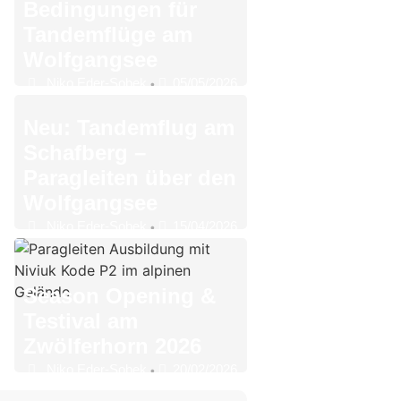
Bedingungen für
Tandemflüge am
Wolfgangsee
Niko Eder-Sobek
05/05/2026
•
Neu: Tandemflug am
Schafberg –
Paragleiten über den
Wolfgangsee
Niko Eder-Sobek
15/04/2026
•
Season Opening &
Testival am
Zwölferhorn 2026
Niko Eder-Sobek
20/02/2026
•