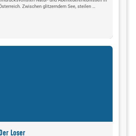
eindrucksvollsten Natur- und Abenteuererlebnissen in
Österreich. Zwischen glitzerndem See, steilen …
Der Loser