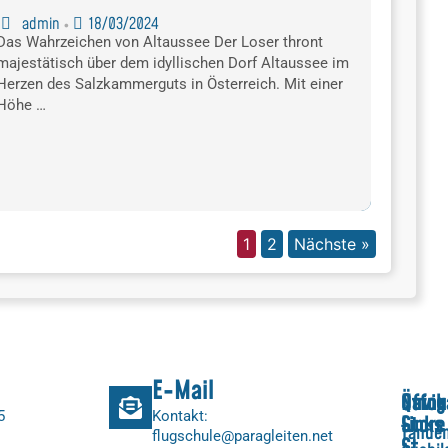
admin
18/03/2024
•
Das Wahrzeichen von Altaussee Der Loser thront
majestätisch über dem idyllischen Dorf Altaussee im
Herzen des Salzkammerguts in Österreich. Mit einer
Höhe …
1
2
Nächste »
E-Mail
Navig
Quick
Öffnu
5
Kontakt:
Links
Store
Tande
flugschule@paragleiten.net
St.