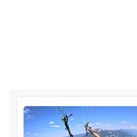
das Paragleiten.
Ausrüstung, Flugtipps, Sicherheitstipps