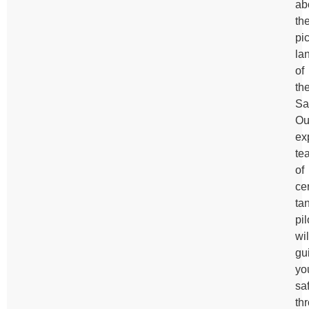
ab
th
pi
la
of
th
Sa
Ou
ex
te
of
cer
ta
pil
wil
gu
yo
sa
th